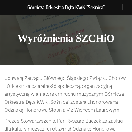
Górnicza Orkiestra Dęta KWK "Sośnica"
Wyróżnienia ŚZCHiO
Uchwałą Zarządu Głównego Śląskiego Związku Chórów
i Orkiestr za działalność społeczną, organizacyjną i
artystyczną w amatorskim ruchu muzycznym Górnicza
Orkiestra Dęta KWK „Sośnica” została uhonorowana
Odznaką Honorową Stopnia V z Wieńcem Laurowym.
Prezes Stowarzyszenia, Pan Ryszard Buczek za zasługi
dla kultury muzycznej otrzymał Odznakę Honorową