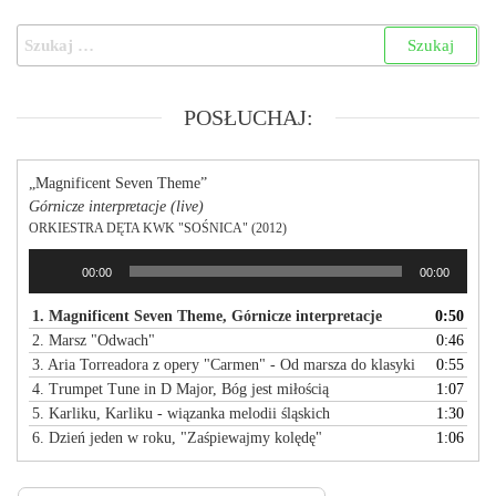
POSŁUCHAJ:
„Magnificent Seven Theme”
Górnicze interpretacje (live)
ORKIESTRA DĘTA KWK "SOŚNICA" (2012)
Odtwarzacz
00:00
00:00
plików
dźwiękowych
1. Magnificent Seven Theme, Górnicze interpretacje
0:50
2. Marsz "Odwach"
0:46
3. Aria Torreadora z opery "Carmen" - Od marsza do klasyki
0:55
4. Trumpet Tune in D Major, Bóg jest miłością
1:07
5. Karliku, Karliku - wiązanka melodii śląskich
1:30
6. Dzień jeden w roku, "Zaśpiewajmy kolędę"
1:06