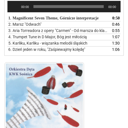
Odtwarzacz
00:00
00:00
plików
dźwiękowych
1. Magnificent Seven Theme, Górnicze interpretacje
0:50
2. Marsz "Odwach"
0:46
3. Aria Torreadora z opery "Carmen" - Od marsza do klasyki
0:55
4. Trumpet Tune in D Major, Bóg jest miłością
1:07
5. Karliku, Karliku - wiązanka melodii śląskich
1:30
6. Dzień jeden w roku, "Zaśpiewajmy kolędę"
1:06