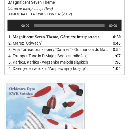
„Magnificent Seven Theme”
Górnicze interpretacje (live)
ORKIESTRA DĘTA KWK "SOŚNICA" (2012)
Odtwarzacz
00:00
00:00
plików
dźwiękowych
1. Magnificent Seven Theme, Górnicze interpretacje
0:50
2. Marsz "Odwach"
0:46
3. Aria Torreadora z opery "Carmen" - Od marsza do klasyki
0:55
4. Trumpet Tune in D Major, Bóg jest miłością
1:07
5. Karliku, Karliku - wiązanka melodii śląskich
1:30
6. Dzień jeden w roku, "Zaśpiewajmy kolędę"
1:06