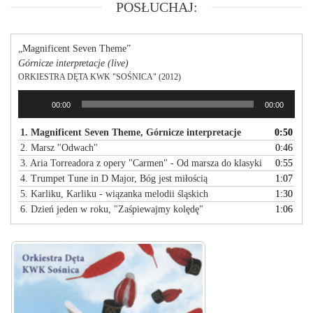
POSŁUCHAJ:
„Magnificent Seven Theme”
Górnicze interpretacje (live)
ORKIESTRA DĘTA KWK "SOŚNICA" (2012)
Odtwarzacz
00:00
00:00
plików
dźwiękowych
1. Magnificent Seven Theme, Górnicze interpretacje
0:50
2. Marsz "Odwach"
0:46
3. Aria Torreadora z opery "Carmen" - Od marsza do klasyki
0:55
4. Trumpet Tune in D Major, Bóg jest miłością
1:07
5. Karliku, Karliku - wiązanka melodii śląskich
1:30
6. Dzień jeden w roku, "Zaśpiewajmy kolędę"
1:06