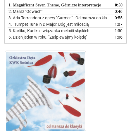
dźwiękowych
1. Magnificent Seven Theme, Górnicze interpretacje
0:50
2. Marsz "Odwach"
0:46
3. Aria Torreadora z opery "Carmen" - Od marsza do klasyki
0:55
4. Trumpet Tune in D Major, Bóg jest miłością
1:07
5. Karliku, Karliku - wiązanka melodii śląskich
1:30
6. Dzień jeden w roku, "Zaśpiewajmy kolędę"
1:06