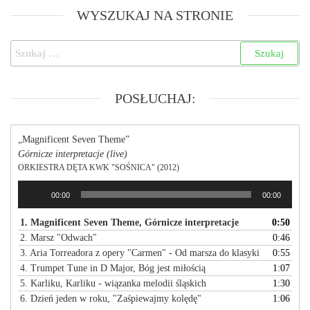
WYSZUKAJ NA STRONIE
POSŁUCHAJ:
„Magnificent Seven Theme”
Górnicze interpretacje (live)
ORKIESTRA DĘTA KWK "SOŚNICA" (2012)
Odtwarzacz
00:00
00:00
plików
dźwiękowych
1. Magnificent Seven Theme, Górnicze interpretacje
0:50
2. Marsz "Odwach"
0:46
3. Aria Torreadora z opery "Carmen" - Od marsza do klasyki
0:55
4. Trumpet Tune in D Major, Bóg jest miłością
1:07
5. Karliku, Karliku - wiązanka melodii śląskich
1:30
6. Dzień jeden w roku, "Zaśpiewajmy kolędę"
1:06