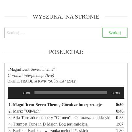
WYSZUKAJ NA STRONIE
POSŁUCHAJ:
„Magnificent Seven Theme”
Górnicze interpretacje (live)
ORKIESTRA DĘTA KWK "SOŚNICA" (2012)
Odtwarzacz
00:00
00:00
plików
dźwiękowych
1. Magnificent Seven Theme, Górnicze interpretacje
0:50
2. Marsz "Odwach"
0:46
3. Aria Torreadora z opery "Carmen" - Od marsza do klasyki
0:55
4. Trumpet Tune in D Major, Bóg jest miłością
1:07
5. Karliku, Karliku - wiązanka melodii śląskich
1:30