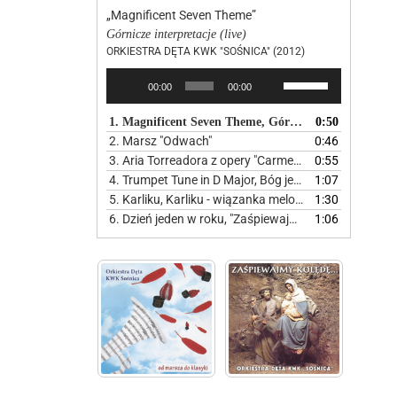
„Magnificent Seven Theme”
Górnicze interpretacje (live)
ORKIESTRA DĘTA KWK "SOŚNICA" (2012)
Odtwarzacz
Używaj
00:00
00:00
plików
strzałek
dźwiękowych
do
1. Magnificent Seven Theme, Górnicze interpretacje
0:50
góry
2. Marsz "Odwach"
0:46
oraz
3. Aria Torreadora z opery "Carmen" - Od marsza do klasyki
0:55
do
4. Trumpet Tune in D Major, Bóg jest miłością
1:07
dołu
5. Karliku, Karliku - wiązanka melodii śląskich
1:30
aby
6. Dzień jeden w roku, "Zaśpiewajmy kolędę"
1:06
zwiększyć
lub
zmniejszyć
głośność.