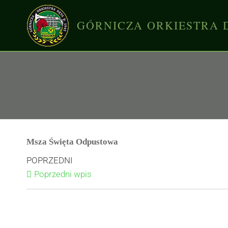
GÓRNICZA ORKIESTRA 
Msza Święta Odpustowa
POPRZEDNI
Poprzedni wpis