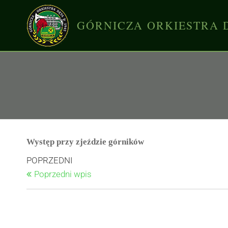
GÓRNICZA ORKIESTRA 
Występ przy zjeździe górników
POPRZEDNI
Poprzedni wpis