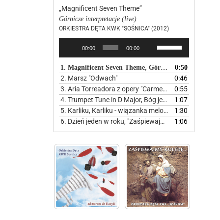
„Magnificent Seven Theme”
Górnicze interpretacje (live)
ORKIESTRA DĘTA KWK "SOŚNICA" (2012)
Odtwarzacz
Używaj
00:00
00:00
plików
strzałek
dźwiękowych
do
1. Magnificent Seven Theme, Górnicze interpretacje
0:50
góry
2. Marsz "Odwach"
0:46
oraz
3. Aria Torreadora z opery "Carmen" - Od marsza do klasyki
0:55
do
4. Trumpet Tune in D Major, Bóg jest miłością
1:07
dołu
5. Karliku, Karliku - wiązanka melodii śląskich
1:30
aby
6. Dzień jeden w roku, "Zaśpiewajmy kolędę"
1:06
zwiększyć
lub
zmniejszyć
głośność.