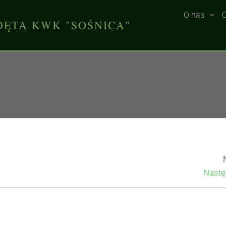
O nas
O
DĘTA KWK "SOŚNICA"
Nastę