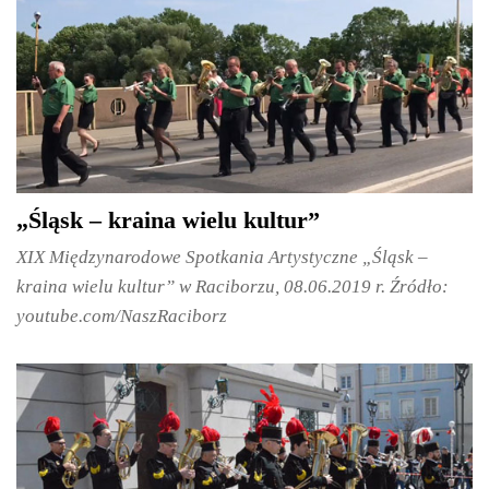
„Śląsk – kraina wielu kultur”
XIX Międzynarodowe Spotkania Artystyczne „Śląsk –
kraina wielu kultur” w Raciborzu, 08.06.2019 r. Źródło:
youtube.com/NaszRaciborz