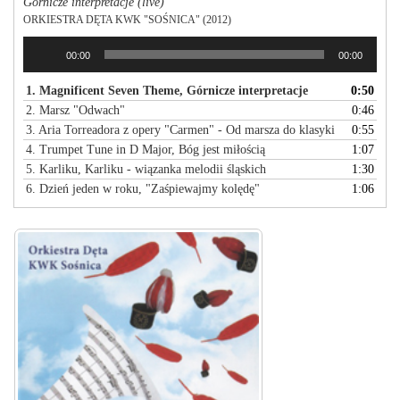
Górnicze interpretacje (live)
ORKIESTRA DĘTA KWK "SOŚNICA" (2012)
Odtwarzacz
00:00
00:00
plików
dźwiękowych
1. Magnificent Seven Theme, Górnicze interpretacje
0:50
2. Marsz "Odwach"
0:46
3. Aria Torreadora z opery "Carmen" - Od marsza do klasyki
0:55
4. Trumpet Tune in D Major, Bóg jest miłością
1:07
5. Karliku, Karliku - wiązanka melodii śląskich
1:30
6. Dzień jeden w roku, "Zaśpiewajmy kolędę"
1:06