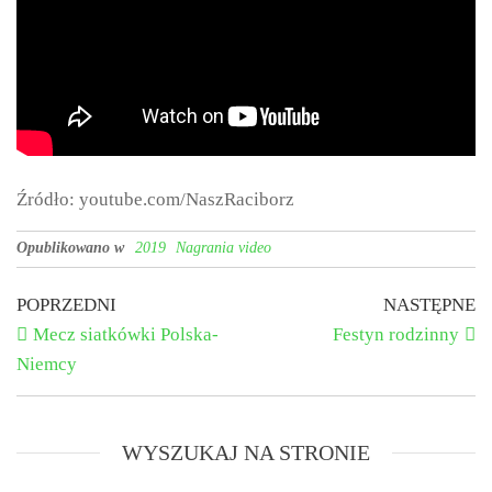
Źródło: youtube.com/NaszRaciborz
Opublikowano w
2019
Nagrania video
POPRZEDNI
NASTĘPNE
Mecz siatkówki Polska-
Festyn rodzinny
Niemcy
WYSZUKAJ NA STRONIE