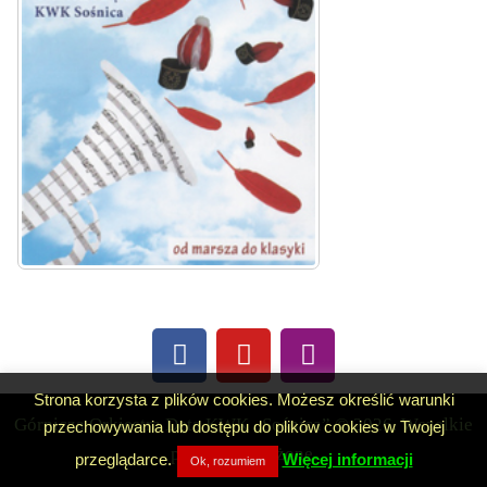
Strona korzysta z plików cookies. Możesz określić warunki
Górnicza Orkiestra Dęta KWK „Sośnica” © 2026. Wszelkie
przechowywania lub dostępu do plików cookies w Twojej
prawa zastrzeżone.
przeglądarce.
Więcej informacji
Ok, rozumiem