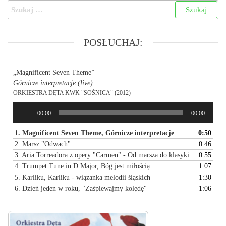
POSŁUCHAJ:
„Magnificent Seven Theme”
Górnicze interpretacje (live)
ORKIESTRA DĘTA KWK "SOŚNICA" (2012)
Odtwarzacz
00:00
00:00
plików
dźwiękowych
1. Magnificent Seven Theme, Górnicze interpretacje
0:50
2. Marsz "Odwach"
0:46
3. Aria Torreadora z opery "Carmen" - Od marsza do klasyki
0:55
4. Trumpet Tune in D Major, Bóg jest miłością
1:07
5. Karliku, Karliku - wiązanka melodii śląskich
1:30
6. Dzień jeden w roku, "Zaśpiewajmy kolędę"
1:06