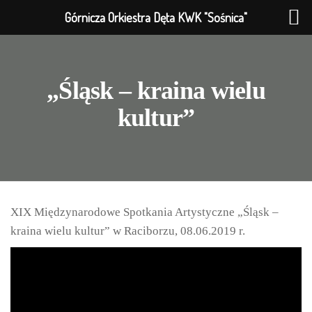
Górnicza Orkiestra Dęta KWK "Sośnica"
„Śląsk – kraina wielu
kultur”
XIX Międzynarodowe Spotkania Artystyczne „Śląsk –
kraina wielu kultur” w Raciborzu, 08.06.2019 r.