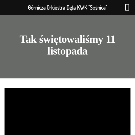
Górnicza Orkiestra Dęta KWK "Sośnica"
Tak świętowaliśmy 11
listopada