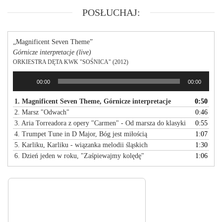
POSŁUCHAJ:
„Magnificent Seven Theme”
Górnicze interpretacje (live)
ORKIESTRA DĘTA KWK "SOŚNICA" (2012)
Odtwarzacz
00:00
00:00
plików
dźwiękowych
1. Magnificent Seven Theme, Górnicze interpretacje
0:50
2. Marsz "Odwach"
0:46
3. Aria Torreadora z opery "Carmen" - Od marsza do klasyki
0:55
4. Trumpet Tune in D Major, Bóg jest miłością
1:07
5. Karliku, Karliku - wiązanka melodii śląskich
1:30
6. Dzień jeden w roku, "Zaśpiewajmy kolędę"
1:06