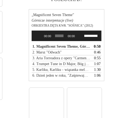
„Magnificent Seven Theme”
Górnicze interpretacje (live)
ORKIESTRA DĘTA KWK "SOŚNICA" (2012)
Używaj
Odtwarzacz
00:00
00:00
strzałek
plików
do
dźwiękowych
1. Magnificent Seven Theme, Górnicze interpretacje
0:50
góry
2. Marsz "Odwach"
0:46
oraz
3. Aria Torreadora z opery "Carmen" - Od marsza do klasyki
0:55
do
4. Trumpet Tune in D Major, Bóg jest miłością
1:07
dołu
5. Karliku, Karliku - wiązanka melodii śląskich
1:30
aby
6. Dzień jeden w roku, "Zaśpiewajmy kolędę"
1:06
zwiększyć
lub
zmniejszyć
głośność.