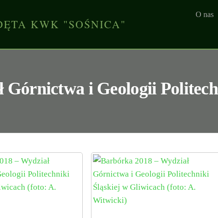
O nas
DĘTA KWK "SOŚNICA"
Górnictwa i Geologii Politech