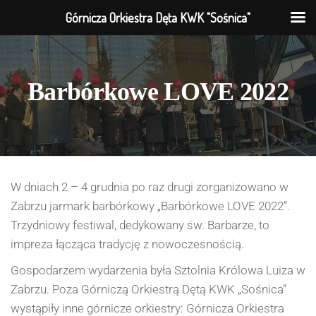
Górnicza Orkiestra Dęta KWK "Sośnica"
Barbórkowe LOVE 2022
W dniach 2 – 4 grudnia po raz drugi zorganizowano w
Zabrzu jarmark barbórkowy „Barbórkowe LOVE 2022”.
Trzydniowy festiwal, dedykowany św. Barbarze, to
impreza łącząca tradycję z nowoczesnością.
Gospodarzem wydarzenia była Sztolnia Królowa Luiza w
Zabrzu. Poza Górniczą Orkiestrą Dętą KWK „Sośnica”
wystąpiły inne górnicze orkiestry: Górnicza Orkiestra