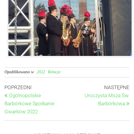
Opublikowano w
2022
Relacje
POPRZEDNI
NASTĘPNE
Ogólnopolskie
Uroczysta Msza Św.
Barbórkowe Spotkanie
Barbórkowa
Gwarków 2022