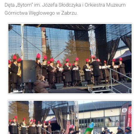
Dęta „Bytom” im. Józefa Słodczyka i Orkiestra Muzeum
Górnictwa Węglowego w Zabrzu.