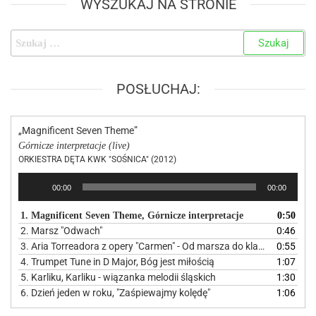
WYSZUKAJ NA STRONIE
POSŁUCHAJ:
„Magnificent Seven Theme”
Górnicze interpretacje (live)
ORKIESTRA DĘTA KWK "SOŚNICA" (2012)
Odtwarzacz
00:00
00:00
plików
dźwiękowych
1. Magnificent Seven Theme, Górnicze interpretacje
0:50
2. Marsz "Odwach"
0:46
3. Aria Torreadora z opery "Carmen" - Od marsza do klasyki
0:55
4. Trumpet Tune in D Major, Bóg jest miłością
1:07
5. Karliku, Karliku - wiązanka melodii śląskich
1:30
6. Dzień jeden w roku, "Zaśpiewajmy kolędę"
1:06