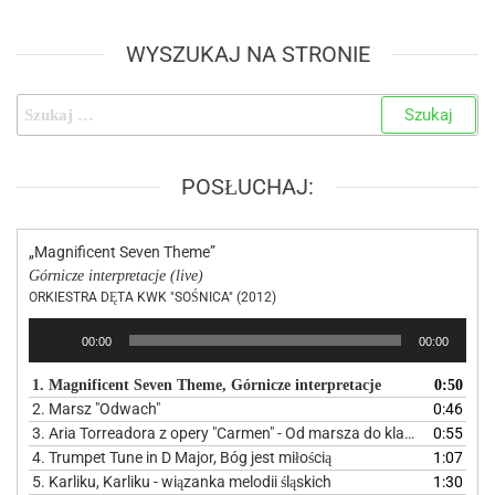
WYSZUKAJ NA STRONIE
POSŁUCHAJ:
„Magnificent Seven Theme”
Górnicze interpretacje (live)
ORKIESTRA DĘTA KWK "SOŚNICA" (2012)
Odtwarzacz
00:00
00:00
plików
dźwiękowych
1. Magnificent Seven Theme, Górnicze interpretacje
0:50
2. Marsz "Odwach"
0:46
3. Aria Torreadora z opery "Carmen" - Od marsza do klasyki
0:55
4. Trumpet Tune in D Major, Bóg jest miłością
1:07
5. Karliku, Karliku - wiązanka melodii śląskich
1:30