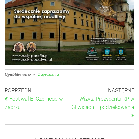
Opublikowano w
Zaproszenia
POPRZEDNI
NASTĘPNE
Festiwal E. Czernego w
Wizyta Prezydenta RP w
Zabrzu
Gliwicach – podziękowania