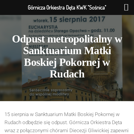
Górnicza Orkiestra Dęta KWK "Sośnica"
Odpust metropolitalny w
Sanktuarium Matki
Boskiej Pokornej w
Rudach
15 sierpnia w Sanktuarium Matki Boskiej Pokornej w
Rudach odbędzie się odpust. Górnicza Orkiestra Dęta
wraz z połączonymi chórami Diecezji Gliwickiej zapewni