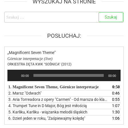
WYSZUKAJ NA STRONIE
POSŁUCHAJ:
„Magnificent Seven Theme”
Górnicze interpretacje (live)
ORKIESTRA DĘTA KWK "SOŚNICA" (2012)
Odtwarzacz
00:00
00:00
plików
dźwiękowych
1. Magnificent Seven Theme, Górnicze interpretacje
0:50
2. Marsz "Odwach"
0:46
3. Aria Torreadora z opery "Carmen" - Od marsza do klasyki
0:55
4. Trumpet Tune in D Major, Bóg jest miłością
1:07
5. Karliku, Karliku - wiązanka melodii śląskich
1:30
6. Dzień jeden w roku, "Zaśpiewajmy kolędę"
1:06