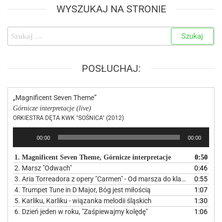
WYSZUKAJ NA STRONIE
POSŁUCHAJ:
„Magnificent Seven Theme”
Górnicze interpretacje (live)
ORKIESTRA DĘTA KWK "SOŚNICA" (2012)
Odtwarzacz
00:00
00:00
plików
dźwiękowych
1. Magnificent Seven Theme, Górnicze interpretacje
0:50
2. Marsz "Odwach"
0:46
3. Aria Torreadora z opery "Carmen" - Od marsza do klasyki
0:55
4. Trumpet Tune in D Major, Bóg jest miłością
1:07
5. Karliku, Karliku - wiązanka melodii śląskich
1:30
6. Dzień jeden w roku, "Zaśpiewajmy kolędę"
1:06