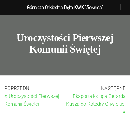
Górnicza Orkiestra Dęta KWK "Sośnica"
Uroczystości Pierwszej
Komunii Świętej
POPRZEDNI
NASTĘPNE
Uroczystości Pierwszej
Eksporta ks bpa Gerarda
Komunii Świętej
Kusza do Katedry Gliwickiej