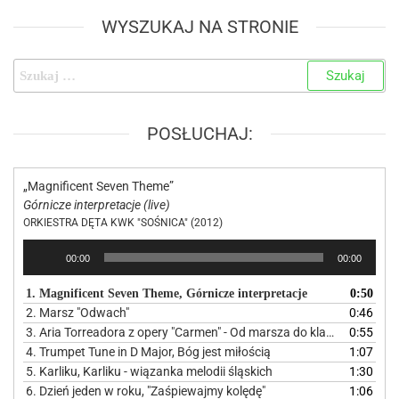
WYSZUKAJ NA STRONIE
POSŁUCHAJ:
„Magnificent Seven Theme”
Górnicze interpretacje (live)
ORKIESTRA DĘTA KWK "SOŚNICA" (2012)
Odtwarzacz
00:00
00:00
plików
dźwiękowych
1. Magnificent Seven Theme, Górnicze interpretacje
0:50
2. Marsz "Odwach"
0:46
3. Aria Torreadora z opery "Carmen" - Od marsza do klasyki
0:55
4. Trumpet Tune in D Major, Bóg jest miłością
1:07
5. Karliku, Karliku - wiązanka melodii śląskich
1:30
6. Dzień jeden w roku, "Zaśpiewajmy kolędę"
1:06