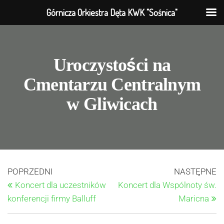
Górnicza Orkiestra Dęta KWK "Sośnica"
Uroczystości na
Cmentarzu Centralnym
w Gliwicach
POPRZEDNI
NASTĘPNE
Koncert dla uczestników
Koncert dla Wspólnoty św.
konferencji firmy Balluff
Maricna