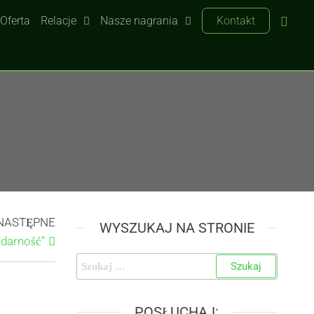
Oferta
Relacje
Nasze nagrania
Kontakt
NASTĘPNE
WYSZUKAJ NA STRONIE
idarność”
POSŁUCHAJ: