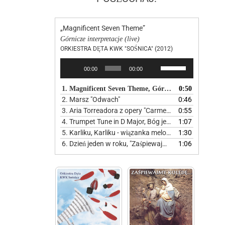
„Magnificent Seven Theme”
Górnicze interpretacje (live)
ORKIESTRA DĘTA KWK "SOŚNICA" (2012)
Odtwarzacz
Używaj
00:00
00:00
plików
strzałek
dźwiękowych
do
1. Magnificent Seven Theme, Górnicze interpretacje
0:50
góry
2. Marsz "Odwach"
0:46
oraz
3. Aria Torreadora z opery "Carmen" - Od marsza do klasyki
0:55
do
4. Trumpet Tune in D Major, Bóg jest miłością
1:07
dołu
5. Karliku, Karliku - wiązanka melodii śląskich
1:30
aby
6. Dzień jeden w roku, "Zaśpiewajmy kolędę"
1:06
zwiększyć
lub
zmniejszyć
głośność.