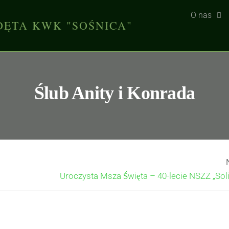
O nas
DĘTA KWK "SOŚNICA"
Ślub Anity i Konrada
Uroczysta Msza Święta – 40-lecie NSZZ „Sol