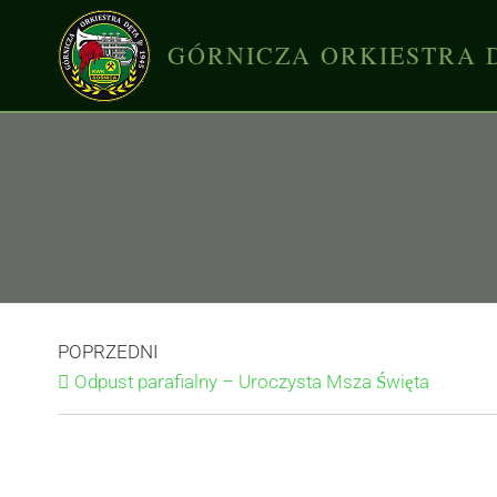
GÓRNICZA ORKIESTRA 
POPRZEDNI
Odpust parafialny – Uroczysta Msza Święta