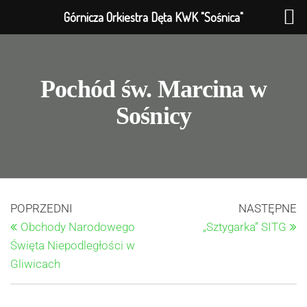
Górnicza Orkiestra Dęta KWK "Sośnica"
Pochód św. Marcina w
Sośnicy
POPRZEDNI
NASTĘPNE
Obchody Narodowego
„Sztygarka” SITG
Święta Niepodległości w
Gliwicach