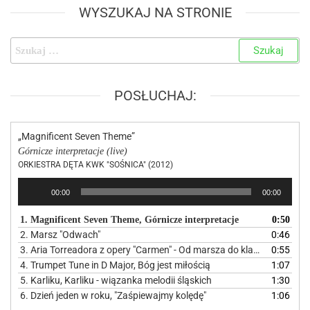
WYSZUKAJ NA STRONIE
POSŁUCHAJ:
„Magnificent Seven Theme”
Górnicze interpretacje (live)
ORKIESTRA DĘTA KWK "SOŚNICA" (2012)
Odtwarzacz
00:00
00:00
plików
dźwiękowych
1. Magnificent Seven Theme, Górnicze interpretacje
0:50
2. Marsz "Odwach"
0:46
3. Aria Torreadora z opery "Carmen" - Od marsza do klasyki
0:55
4. Trumpet Tune in D Major, Bóg jest miłością
1:07
5. Karliku, Karliku - wiązanka melodii śląskich
1:30
6. Dzień jeden w roku, "Zaśpiewajmy kolędę"
1:06