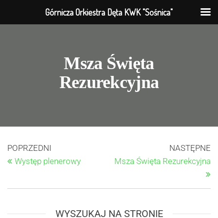
Górnicza Orkiestra Dęta KWK "Sośnica"
Msza Święta
Rezurekcyjna
POPRZEDNI
NASTĘPNE
Występ plenerowy
Msza Święta Rezurekcyjna
WYSZUKAJ NA STRONIE