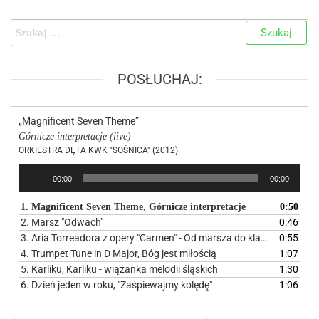
POSŁUCHAJ:
„Magnificent Seven Theme”
Górnicze interpretacje (live)
ORKIESTRA DĘTA KWK "SOŚNICA" (2012)
Odtwarzacz
00:00
00:00
plików
dźwiękowych
1. Magnificent Seven Theme, Górnicze interpretacje
0:50
2. Marsz "Odwach"
0:46
3. Aria Torreadora z opery "Carmen" - Od marsza do klasyki
0:55
4. Trumpet Tune in D Major, Bóg jest miłością
1:07
5. Karliku, Karliku - wiązanka melodii śląskich
1:30
6. Dzień jeden w roku, "Zaśpiewajmy kolędę"
1:06