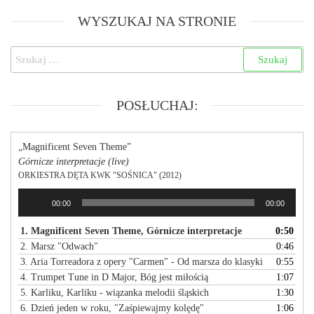
WYSZUKAJ NA STRONIE
POSŁUCHAJ:
„Magnificent Seven Theme”
Górnicze interpretacje (live)
ORKIESTRA DĘTA KWK "SOŚNICA" (2012)
Odtwarzacz
00:00
00:00
plików
dźwiękowych
1. Magnificent Seven Theme, Górnicze interpretacje
0:50
2. Marsz "Odwach"
0:46
3. Aria Torreadora z opery "Carmen" - Od marsza do klasyki
0:55
4. Trumpet Tune in D Major, Bóg jest miłością
1:07
5. Karliku, Karliku - wiązanka melodii śląskich
1:30
6. Dzień jeden w roku, "Zaśpiewajmy kolędę"
1:06