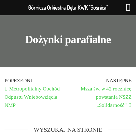
Górnicza Orkiestra Dęta KWK "Sośnica"
Dożynki parafialne
POPRZEDNI
NASTĘPNE
Metropolitalny Obchód
Msza św. w 42 rocznicę
Odpustu Wniebowzięcia
powstania NSZZ
NMP
„Solidarność”
WYSZUKAJ NA STRONIE