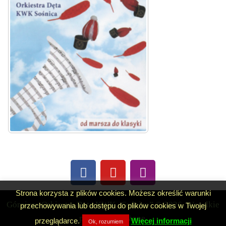
Strona korzysta z plików cookies. Możesz określić warunki
Górnicza Orkiestra Dęta KWK „Sośnica” © 2026. Wszelkie
przechowywania lub dostępu do plików cookies w Twojej
prawa zastrzeżone.
przeglądarce.
Więcej informacji
Ok, rozumiem