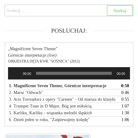
POSŁUCHAJ:
„Magnificent Seven Theme”
Górnicze interpretacje (live)
ORKIESTRA DĘTA KWK "SOŚNICA" (2012)
Odtwarzacz
00:00
00:00
plików
dźwiękowych
1. Magnificent Seven Theme, Górnicze interpretacje
0:50
2. Marsz "Odwach"
0:46
3. Aria Torreadora z opery "Carmen" - Od marsza do klasyki
0:55
4. Trumpet Tune in D Major, Bóg jest miłością
1:07
5. Karliku, Karliku - wiązanka melodii śląskich
1:30
6. Dzień jeden w roku, "Zaśpiewajmy kolędę"
1:06