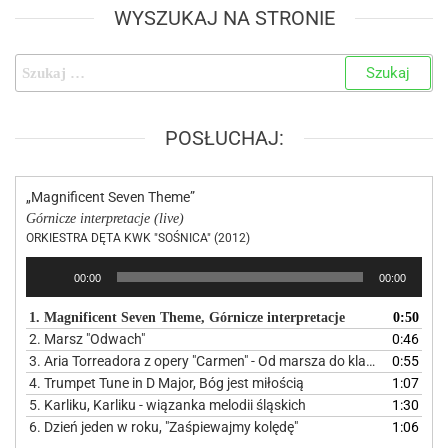
WYSZUKAJ NA STRONIE
POSŁUCHAJ:
„Magnificent Seven Theme”
Górnicze interpretacje (live)
ORKIESTRA DĘTA KWK "SOŚNICA" (2012)
Odtwarzacz
00:00
00:00
plików
dźwiękowych
1. Magnificent Seven Theme, Górnicze interpretacje
0:50
2. Marsz "Odwach"
0:46
3. Aria Torreadora z opery "Carmen" - Od marsza do klasyki
0:55
4. Trumpet Tune in D Major, Bóg jest miłością
1:07
5. Karliku, Karliku - wiązanka melodii śląskich
1:30
6. Dzień jeden w roku, "Zaśpiewajmy kolędę"
1:06