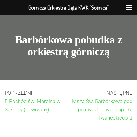
Górnicza Orkiestra Dęta KWK "Sośnica"
Barbórkowa pobudka z
orkiestrą górniczą
POPRZEDNI
NASTĘPNE
Pochód św. Marcina w
Msza Św. Barbórkowa pod
Sośnicy (odwołany)
przewodnictwem bpa A.
Iwaneckiego