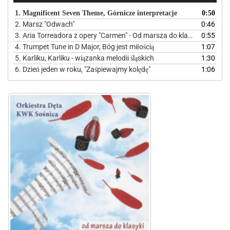
dźwiękowych
1. Magnificent Seven Theme, Górnicze interpretacje
0:50
2. Marsz "Odwach"
0:46
3. Aria Torreadora z opery "Carmen" - Od marsza do klasyki
0:55
4. Trumpet Tune in D Major, Bóg jest miłością
1:07
5. Karliku, Karliku - wiązanka melodii śląskich
1:30
6. Dzień jeden w roku, "Zaśpiewajmy kolędę"
1:06