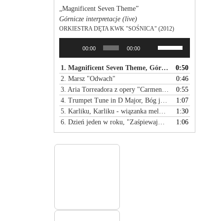
„Magnificent Seven Theme”
Górnicze interpretacje (live)
ORKIESTRA DĘTA KWK "SOŚNICA" (2012)
Używaj
Odtwarzacz
00:00
00:00
strzałek
plików
do
dźwiękowych
1. Magnificent Seven Theme, Górnicze interpretacje
0:50
góry
2. Marsz "Odwach"
0:46
oraz
3. Aria Torreadora z opery "Carmen" - Od marsza do klasyki
0:55
do
4. Trumpet Tune in D Major, Bóg jest miłością
1:07
dołu
5. Karliku, Karliku - wiązanka melodii śląskich
1:30
aby
6. Dzień jeden w roku, "Zaśpiewajmy kolędę"
1:06
zwiększyć
lub
zmniejszyć
głośność.