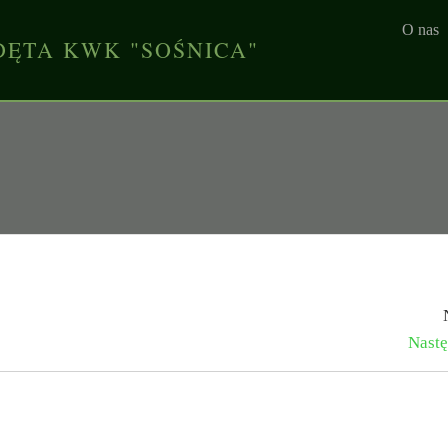
O nas
DĘTA KWK "SOŚNICA"
Nastę