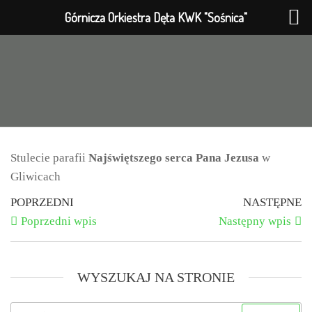
Górnicza Orkiestra Dęta KWK "Sośnica"
Stulecie parafii
Najświętszego serca Pana Jezusa
w
Gliwicach
POPRZEDNI
NASTĘPNE
Poprzedni wpis
Następny wpis
WYSZUKAJ NA STRONIE