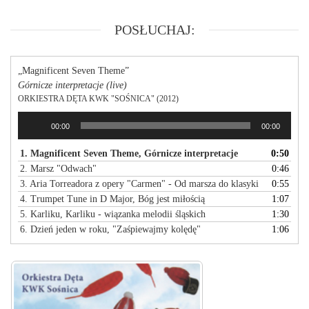
POSŁUCHAJ:
„Magnificent Seven Theme”
Górnicze interpretacje (live)
ORKIESTRA DĘTA KWK "SOŚNICA" (2012)
Odtwarzacz
00:00
00:00
plików
dźwiękowych
1. Magnificent Seven Theme, Górnicze interpretacje
0:50
2. Marsz "Odwach"
0:46
3. Aria Torreadora z opery "Carmen" - Od marsza do klasyki
0:55
4. Trumpet Tune in D Major, Bóg jest miłością
1:07
5. Karliku, Karliku - wiązanka melodii śląskich
1:30
6. Dzień jeden w roku, "Zaśpiewajmy kolędę"
1:06